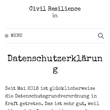
Skip
Civil Resilience
to
#2402
content
(kein
Titel)
Searc
for:
MENU
Datenschutzerklärun
g
Seit Mai 2018 ist glücklicherweise
die Datenschutzgrundverordnung in
Kraft getreten. Das ist sehr gut, weil