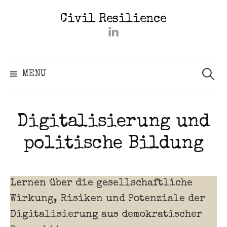
Skip
Civil Resilience
to
#2402
content
(kein
Titel)
Searc
for:
MENU
Digitalisierung und
politische Bildung
Lernen über die gesellschaftliche
Wirkung, Risiken und Potenziale der
Digitalisierung aus demokratischer