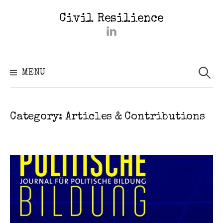
Skip
Civil Resilience
to
#2402
content
(kein
Titel)
Searc
for:
MENU
Category:
Articles & Contributions