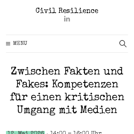
Skip
Civil Resilience
to
#2402
content
(kein
Titel)
Searc
for:
MENU
Zwischen Fakten und
Fakes: Kompetenzen
für einen kritischen
Umgang mit Medien
12. Mai 2026
, 14:00 – 16:00 Uhr