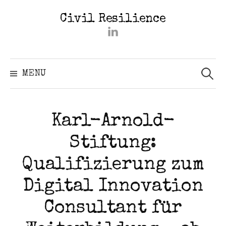
Skip
Civil Resilience
to
#2402
content
(kein
Titel)
Searc
for:
MENU
Karl-Arnold-
Stiftung:
Qualifizierung zum
Digital Innovation
Consultant für